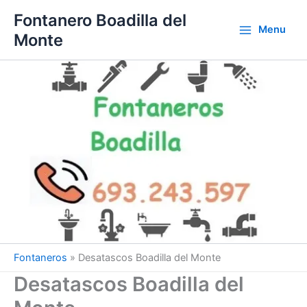
Ir
Fontanero Boadilla del
al
Menu
Monte
contenido
Fontaneros
»
Desatascos Boadilla del Monte
Desatascos Boadilla del